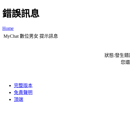
錯誤訊息
Home
MyChat 數位男女 提示訊息
狀態:發生錯誤
您還
完整版本
免責聲明
頂端