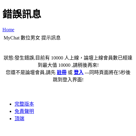
錯誤訊息
Home
MyChat 數位男女 提示訊息
狀態:發生錯誤,目前有 10000 人上線，論壇上線會員數已經達
到最大值 10000 ,請稍後再來!
您還不是論壇會員,請先
註冊
或
登入
---同時頁面將在5秒後
跳到登入界面!
完整版本
免責聲明
頂端