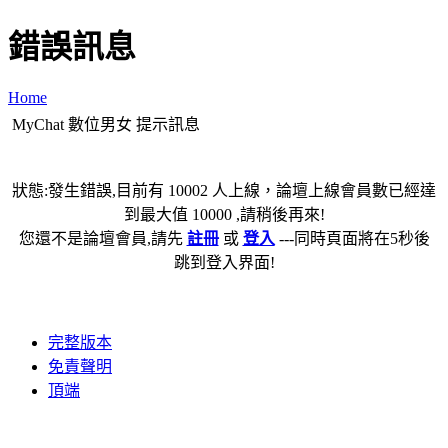
錯誤訊息
Home
MyChat 數位男女 提示訊息
狀態:發生錯誤,目前有 10002 人上線，論壇上線會員數已經達
到最大值 10000 ,請稍後再來!
您還不是論壇會員,請先
註冊
或
登入
---同時頁面將在5秒後
跳到登入界面!
完整版本
免責聲明
頂端