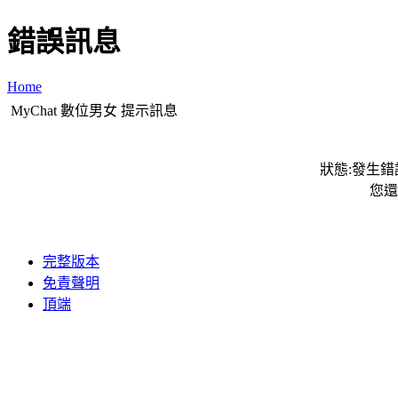
錯誤訊息
Home
MyChat 數位男女 提示訊息
狀態:發生錯誤
您還
完整版本
免責聲明
頂端