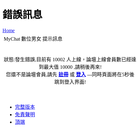
錯誤訊息
Home
MyChat 數位男女 提示訊息
狀態:發生錯誤,目前有 10002 人上線，論壇上線會員數已經達
到最大值 10000 ,請稍後再來!
您還不是論壇會員,請先
註冊
或
登入
---同時頁面將在5秒後
跳到登入界面!
完整版本
免責聲明
頂端