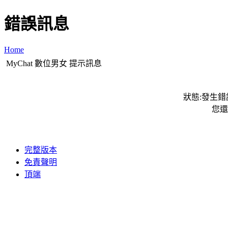
錯誤訊息
Home
MyChat 數位男女 提示訊息
狀態:發生錯誤
您還
完整版本
免責聲明
頂端