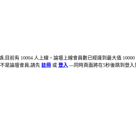
,目前有 10004 人上線，論壇上線會員數已經達到最大值 10000
不是論壇會員,請先
註冊
或
登入
---同時頁面將在5秒後跳到登入