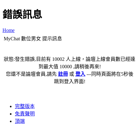
錯誤訊息
Home
MyChat 數位男女 提示訊息
狀態:發生錯誤,目前有 10002 人上線，論壇上線會員數已經達
到最大值 10000 ,請稍後再來!
您還不是論壇會員,請先
註冊
或
登入
---同時頁面將在5秒後
跳到登入界面!
完整版本
免責聲明
頂端