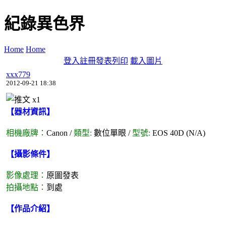
紀錄異色界
Home
Home
登入
註冊
發表
列印
載入圖片
xxx779
2012-09-21 18:38
x
1
【器材資訊】
相機廠牌：
Canon /
類型:
數位單眼 /
型號:
EOS 40D (N/A)
【攝影條件】
影像處理：
原圖發表
拍攝地點：
到處
【作品介紹】