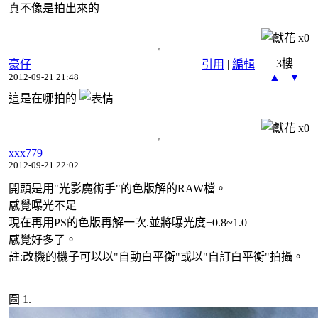
真不像是拍出來的
x
0
3樓
豪仔
引用
|
編輯
▲
▼
2012-09-21 21:48
這是在哪拍的
x
0
xxx779
2012-09-21 22:02
開頭是用"光影魔術手"的色版解的RAW檔。
感覺曝光不足
現在再用PS的色版再解一次.並將曝光度+0.8~1.0
感覺好多了。
註:改機的機子可以以"自動白平衡"或以"自訂白平衡"拍攝。
圖 1.