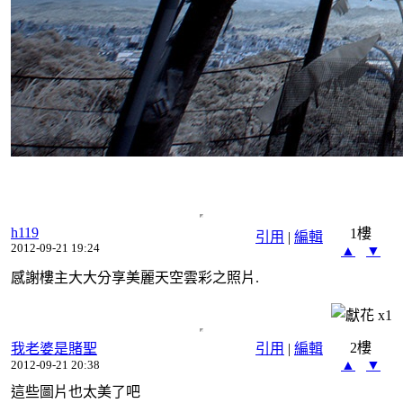
h119
1樓
引用
|
編輯
2012-09-21 19:24
▲
▼
感謝樓主大大分享美麗天空雲彩之照片.
x
1
2樓
我老婆是賭聖
引用
|
編輯
▲
▼
2012-09-21 20:38
這些圖片也太美了吧