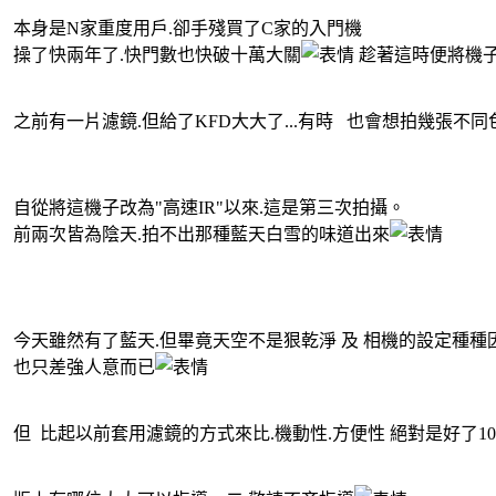
本身是N家重度用戶.卻手殘買了C家的入門機
操了快兩年了.快門數也快破十萬大關
趁著這時便將機
之前有一片濾鏡.但給了KFD大大了...有時 也會想拍幾張不
自從將這機子改為"高速IR"以來.這是第三次拍攝。
前兩次皆為陰天.拍不出那種藍天白雪的味道出來
今天雖然有了藍天.但畢竟天空不是狠乾淨 及 相機的設定種種
也只差強人意而已
但 比起以前套用濾鏡的方式來比.機動性.方便性 絕對是好了10