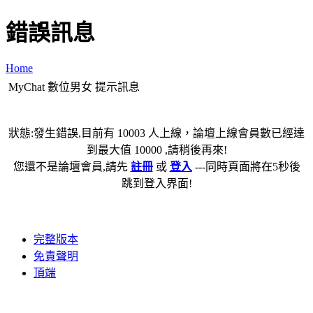
錯誤訊息
Home
MyChat 數位男女 提示訊息
狀態:發生錯誤,目前有 10003 人上線，論壇上線會員數已經達
到最大值 10000 ,請稍後再來!
您還不是論壇會員,請先
註冊
或
登入
---同時頁面將在5秒後
跳到登入界面!
完整版本
免責聲明
頂端