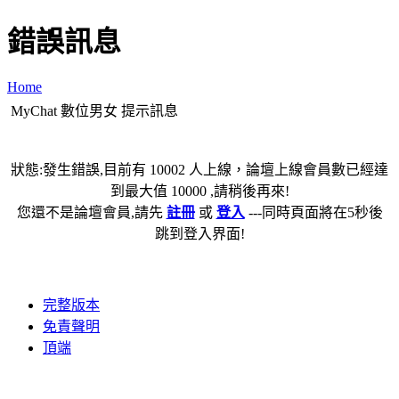
錯誤訊息
Home
MyChat 數位男女 提示訊息
狀態:發生錯誤,目前有 10002 人上線，論壇上線會員數已經達
到最大值 10000 ,請稍後再來!
您還不是論壇會員,請先
註冊
或
登入
---同時頁面將在5秒後
跳到登入界面!
完整版本
免責聲明
頂端