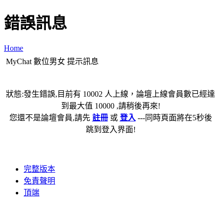
錯誤訊息
Home
MyChat 數位男女 提示訊息
狀態:發生錯誤,目前有 10002 人上線，論壇上線會員數已經達
到最大值 10000 ,請稍後再來!
您還不是論壇會員,請先
註冊
或
登入
---同時頁面將在5秒後
跳到登入界面!
完整版本
免責聲明
頂端