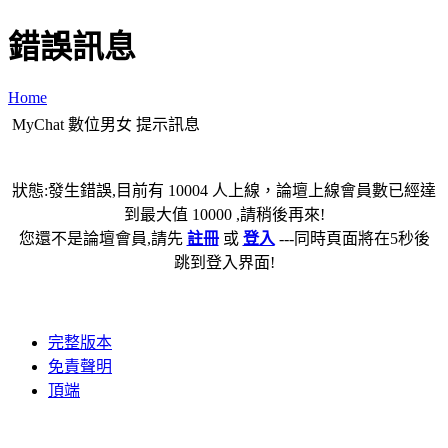
錯誤訊息
Home
MyChat 數位男女 提示訊息
狀態:發生錯誤,目前有 10004 人上線，論壇上線會員數已經達
到最大值 10000 ,請稍後再來!
您還不是論壇會員,請先
註冊
或
登入
---同時頁面將在5秒後
跳到登入界面!
完整版本
免責聲明
頂端