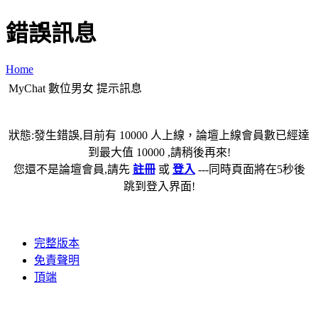
錯誤訊息
Home
MyChat 數位男女 提示訊息
狀態:發生錯誤,目前有 10000 人上線，論壇上線會員數已經達
到最大值 10000 ,請稍後再來!
您還不是論壇會員,請先
註冊
或
登入
---同時頁面將在5秒後
跳到登入界面!
完整版本
免責聲明
頂端