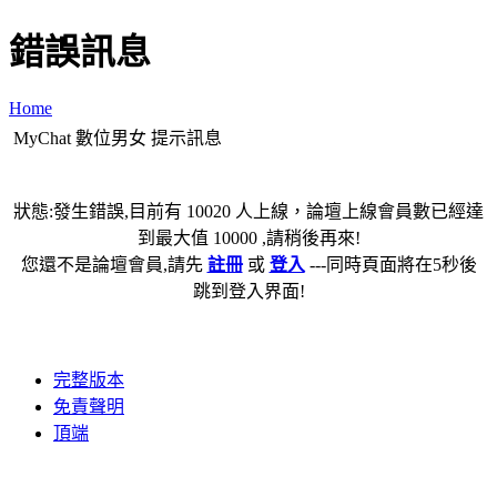
錯誤訊息
Home
MyChat 數位男女 提示訊息
狀態:發生錯誤,目前有 10020 人上線，論壇上線會員數已經達
到最大值 10000 ,請稍後再來!
您還不是論壇會員,請先
註冊
或
登入
---同時頁面將在5秒後
跳到登入界面!
完整版本
免責聲明
頂端