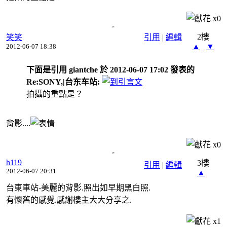
x
0
2樓
笑笑
引用
|
編輯
▲
▼
2012-06-07 18:38
下面是引用 giantche 於 2012-06-07 17:02 發表的
Re:SONY,|台东车站:
拍攝的重點是？
背影....
x
0
h119
3樓
引用
|
編輯
2012-06-07 20:31
▲
台東車站-美麗的背影.照出如早期黑白照.
有懷舊的感覺.感謝樓主大大分享之.
x
1