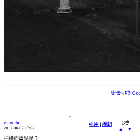
街景切換
Goo
giantche
1樓
引用
|
編輯
2012-06-07 17:02
▲
▼
拍攝的重點是？