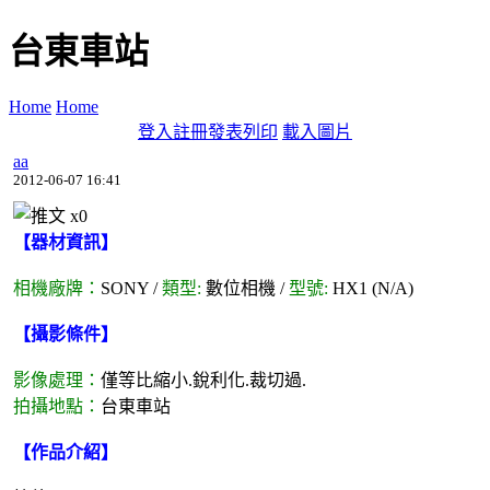
台東車站
Home
Home
登入
註冊
發表
列印
載入圖片
aa
2012-06-07 16:41
x
0
【器材資訊】
相機廠牌：
SONY /
類型:
數位相機 /
型號:
HX1 (N/A)
【攝影條件】
影像處理：
僅等比縮小.銳利化.裁切過.
拍攝地點：
台東車站
【作品介紹】