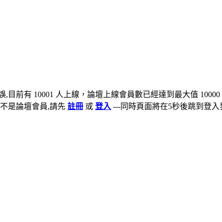
,目前有 10001 人上線，論壇上線會員數已經達到最大值 10000
不是論壇會員,請先
註冊
或
登入
---同時頁面將在5秒後跳到登入