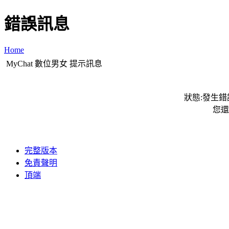
錯誤訊息
Home
MyChat 數位男女 提示訊息
狀態:發生錯誤
您還
完整版本
免責聲明
頂端