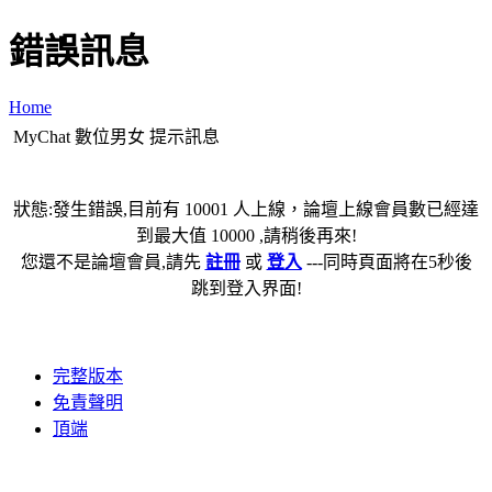
錯誤訊息
Home
MyChat 數位男女 提示訊息
狀態:發生錯誤,目前有 10001 人上線，論壇上線會員數已經達
到最大值 10000 ,請稍後再來!
您還不是論壇會員,請先
註冊
或
登入
---同時頁面將在5秒後
跳到登入界面!
完整版本
免責聲明
頂端