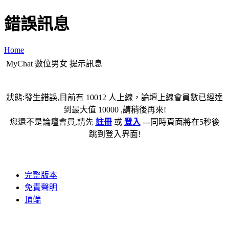
錯誤訊息
Home
MyChat 數位男女 提示訊息
狀態:發生錯誤,目前有 10012 人上線，論壇上線會員數已經達
到最大值 10000 ,請稍後再來!
您還不是論壇會員,請先
註冊
或
登入
---同時頁面將在5秒後
跳到登入界面!
完整版本
免責聲明
頂端