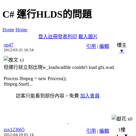
C# 運行HLDS的問題
Home
Home
登入
註冊
發表
列印
載入圖片
op47
樓主
引用
|
編輯
2012-03-31 16:54
▼
x
1
但運行就立刻出現w_loadwadfile couldn't load gfx.wad
Process ffmpeg = new Process();
ffmpeg.StartI ..
訪客只能看到部份內容，免費
加入會員
x
0
zsx123665
1樓
引用
|
編輯
2012-04-19 01:14
▲
▼