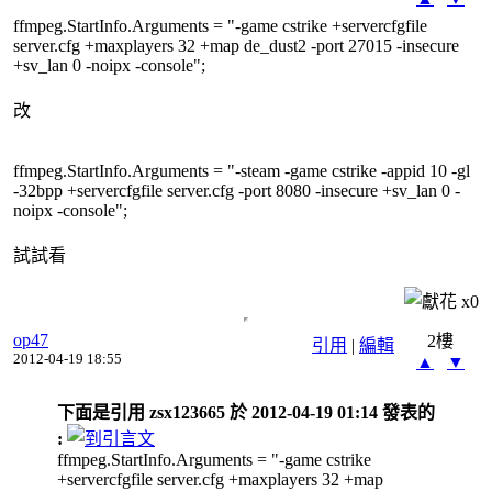
ffmpeg.StartInfo.Arguments = "-game cstrike +servercfgfile
server.cfg +maxplayers 32 +map de_dust2 -port 27015 -insecure
+sv_lan 0 -noipx -console";
改
ffmpeg.StartInfo.Arguments = "-steam -game cstrike -appid 10 -gl
-32bpp +servercfgfile server.cfg -port 8080 -insecure +sv_lan 0 -
noipx -console";
試試看
x
0
op47
2樓
引用
|
編輯
2012-04-19 18:55
▲
▼
下面是引用 zsx123665 於 2012-04-19 01:14 發表的
:
ffmpeg.StartInfo.Arguments = "-game cstrike
+servercfgfile server.cfg +maxplayers 32 +map