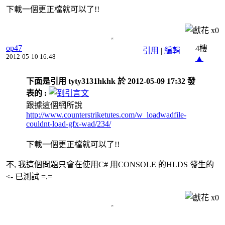
下載一個更正檔就可以了!!
x
0
op47
4樓
引用
|
編輯
2012-05-10 16:48
▲
下面是引用 tyty3131hkhk 於 2012-05-09 17:32 發
表的 :
跟據這個網所說
http://www.counterstriketutes.com/w_loadwadfile-
couldnt-load-gfx-wad/234/
下載一個更正檔就可以了!!
不, 我這個問題只會在使用C# 用CONSOLE 的HLDS 發生的
<- 已測試 =.=
x
0