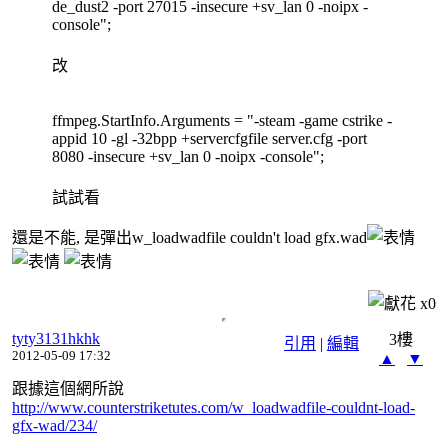
de_dust2 -port 27015 -insecure +sv_lan 0 -noipx -
console";
改
ffmpeg.StartInfo.Arguments = "-steam -game cstrike -
appid 10 -gl -32bpp +servercfgfile server.cfg -port
8080 -insecure +sv_lan 0 -noipx -console";
試試看
還是不能, 是彈出w_loadwadfile couldn't load gfx.wad
x
0
tyty3131hkhk
3樓
引用
|
編輯
2012-05-09 17:32
▲
▼
跟據這個網所說
http://www.counterstriketutes.com/w_loadwadfile-couldnt-load-
gfx-wad/234/