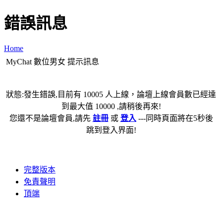
錯誤訊息
Home
MyChat 數位男女 提示訊息
狀態:發生錯誤,目前有 10005 人上線，論壇上線會員數已經達
到最大值 10000 ,請稍後再來!
您還不是論壇會員,請先
註冊
或
登入
---同時頁面將在5秒後
跳到登入界面!
完整版本
免責聲明
頂端