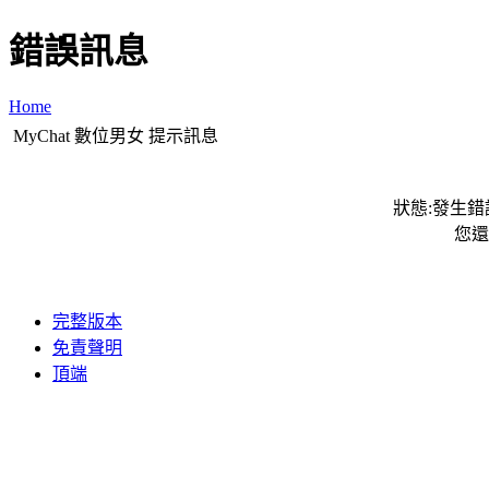
錯誤訊息
Home
MyChat 數位男女 提示訊息
狀態:發生錯誤
您還
完整版本
免責聲明
頂端