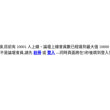
,目前有 10001 人上線，論壇上線會員數已經達到最大值 10000
不是論壇會員,請先
註冊
或
登入
---同時頁面將在5秒後跳到登入