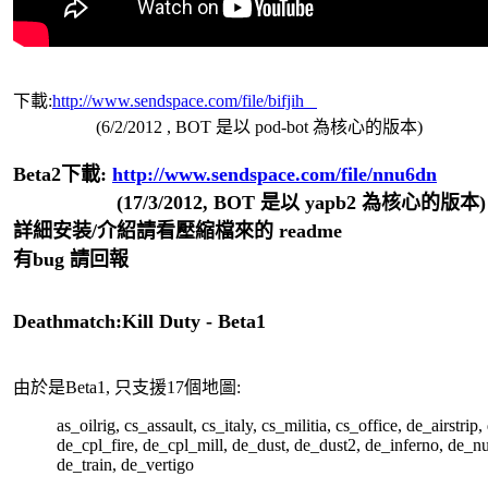
下載:
http://www.sendspace.com/file/bifjih
(6/2/2012 , BOT 是以 pod-bot 為核心的版本)
Beta2下載:
http://www.sendspace.com/file/nnu6dn
(17/3/2012, BOT 是以 yapb2 為核心的版本)
詳細安装/介紹請看壓縮檔來的 readme
有bug 請回報
Deathmatch:Kill Duty - Beta1
由於是Beta1, 只支援17個地圖:
as_oilrig, cs_assault, cs_italy, cs_militia, cs_office, de_airstrip
de_cpl_fire, de_cpl_mill, de_dust, de_dust2, de_inferno, de_n
de_train, de_vertigo