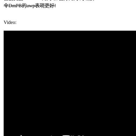
令DmPB的awp表現更好!
Video: