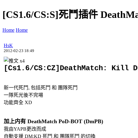
[CS1.6/CS:S]死鬥插件 DeathMatch
Home
Home
HsK
2012-02-23 18:49
x
4
[Cs1.6/CS:CZ]DeathMatch: Kill D
新一代死鬥, 包括死鬥 和 團隊死鬥
一隊死光後不完場
功能齊全 XD
加上内有 DeathMatch PoD-BOT (DmPB)
我由YAPB更改而成
自動支援 DM:KD 死鬥 和 團隊死鬥 的切換