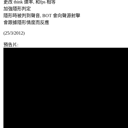
更改 think 速率, 和fps 相等
加強隱形判定
隱形時被判到聲音, BOT 會向聲源射擊
會跟據隱形情度而反應
(25/3/2012)
預告片: