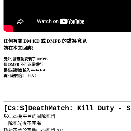
任何有關 DM:KD 或 DMPB 的錯誤/意見
請在本文回應!
另外, 當確認安裝了 DMPB
但 DMPB 不可正常運行
請在控制台輸入 meta list
THX!
再回報内容!
[Cs:S]DeathMatch: Kill Duty - S
以CS:S為平台的團隊死鬥
一隊死光後不完場
功能不差於其他CS:S死鬥 XD