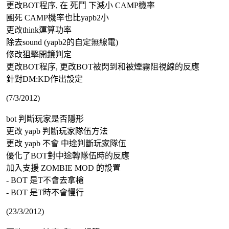
更改BOT程序, 在 死鬥 下減小 CAMP機率
圑死 CAMP機率也比yapb2小
更改think運算功率
除去sound (yapb2的自定無線電)
修改狙擊開鏡判定
更改BOT程序, 更改BOT被閃到和被煙霧阻視線的反應
針對DM:KD作出設定
(7/3/2012)
bot 判斷玩家是否隱形
更改 yapb 判斷玩家隊伍方法
更改 yapb 不會 中途判斷玩家隊伍
優化了BOT對中途轉隊伍時的反應
加入支援 ZOMBIE MOD 的設置
- BOT 是T不會去拿槍
- BOT 是T時不會慢行
(23/3/2012)