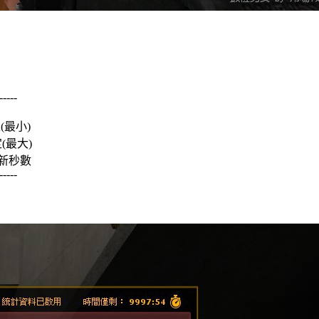
-----
最小)
最大)
新秒數
-----