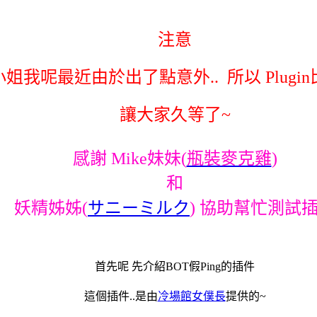
注意
姐我呢最近由於出了點意外.. 所以 Plugi
讓大家久等了~
感謝 Mike妹妹
(
瓶裝麥克雞
)
和
妖精姊姊(
サニーミルク
) 協助幫忙測試
首先呢 先介紹BOT假Ping的插件
這個插件..是由
冷場館女僕長
提供的~