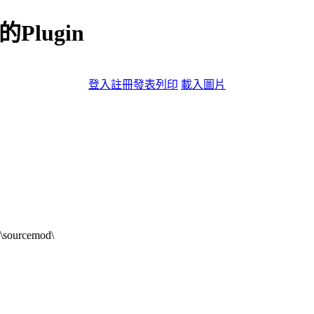
Plugin
登入
註冊
發表
列印
載入圖片
s\sourcemod\