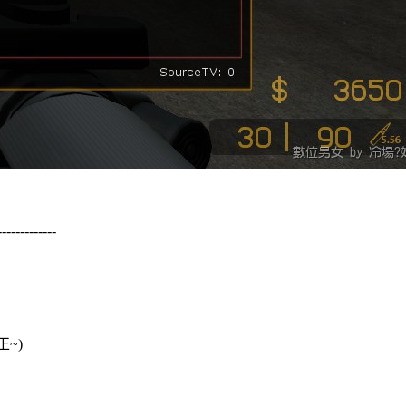
-------------
~)