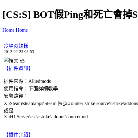
[CS:S] BOT假Ping和死亡會掉$的
Home
Home
冷場の妹樣
2012-02-23 03:53
x
5
【插件資訊】
插件來源：Alliedmods
使用指令：下面詳細教學
安裝路徑：
X:\Steam\steamapps\Steam 帳號\counter-strike source\cstrike\addon
或是
X:\HLServer\css\cstrike\addons\sourcemod
【插件介紹】