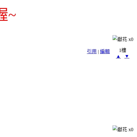
喔~
x
0
1樓
引用
|
編輯
▲
▼
x
0