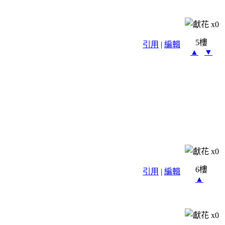
x
0
5樓
引用
|
編輯
▲
▼
x
0
6樓
引用
|
編輯
▲
x
0