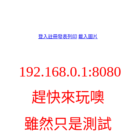
登入
註冊
發表
列印
載入圖片
192.168.0.1:8080
趕快來玩噢
雖然只是測試