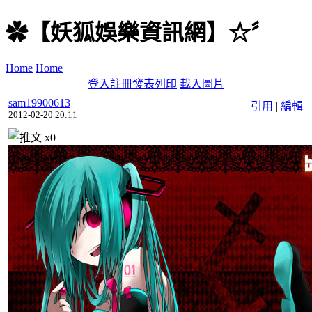
✿【妖狐娛樂資訊網】☆〞
Home
Home
登入
註冊
發表
列印
載入圖片
sam19900613
引用
|
編輯
2012-02-20 20:11
x
0