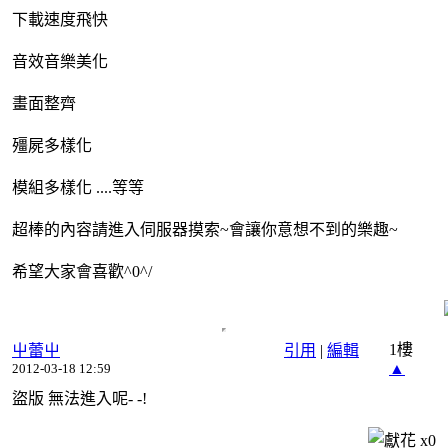
下載速度飛快
音效音樂美化
畫面整齊
殭屍多樣化
模組多樣化 ....等等
超棒的內容請進入伺服器摸索~會讓你意想不到的樂趣~
希望大家會喜歡^0^/
1樓
屮蕾屮
引用
|
編輯
▲
2012-03-18 12:59
盜版 無法進入呢- -!
x
0