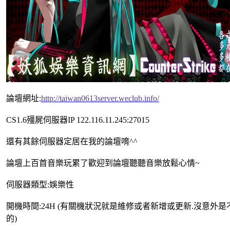
論壇網址:
http://taiwan0613server.weclub.info/
CS1.6殭屍伺服器IP 122.116.11.245:27015
還有其餘伺服器定居在我的論壇唷^^
論壇上百首音樂玩累了歡迎到論壇聽聽音樂放鬆心情~
伺服器類型:娛樂性
開機時間:24H (有關機狀況就是維修或者新增或更新.沒意外
的)