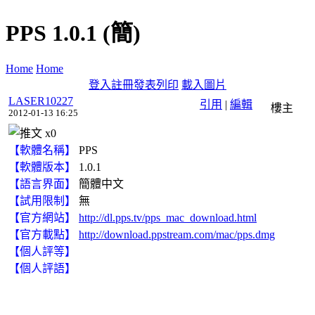
PPS 1.0.1 (簡)
Home
Home
登入
註冊
發表
列印
載入圖片
LASER10227
引用
|
編輯
樓主
2012-01-13 16:25
x
0
【軟體名稱】
PPS
【軟體版本】
1.0.1
【語言界面】
簡體中文
【試用限制】
無
【官方網站】
http://dl.pps.tv/pps_mac_download.html
【官方載點】
http://download.ppstream.com/mac/pps.dmg
【個人評等】
【個人評語】