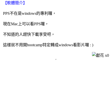
【軟體簡介】
PPS不在是windows的專利囉，
現在Mac上可以看PPS囉，
不知道的人趕快下載享受吧，
這樣就不用開bootcamp特定轉成windows看影片囉 : )
x
0