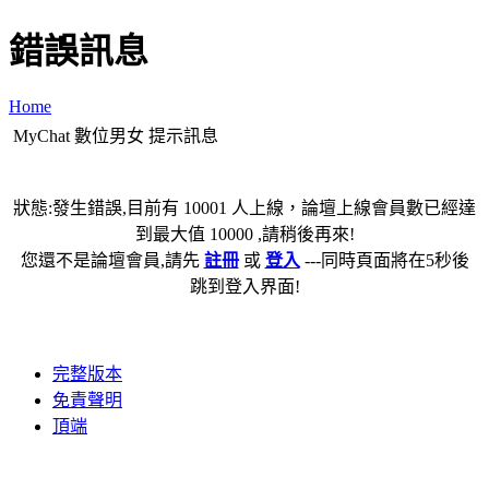
錯誤訊息
Home
MyChat 數位男女 提示訊息
狀態:發生錯誤,目前有 10001 人上線，論壇上線會員數已經達
到最大值 10000 ,請稍後再來!
您還不是論壇會員,請先
註冊
或
登入
---同時頁面將在5秒後
跳到登入界面!
完整版本
免責聲明
頂端