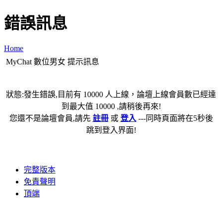
錯誤訊息
Home
MyChat 數位男女 提示訊息
狀態:發生錯誤,目前有 10000 人上線，論壇上線會員數已經達
到最大值 10000 ,請稍後再來!
您還不是論壇會員,請先
註冊
或
登入
---同時頁面將在5秒後
跳到登入界面!
完整版本
免責聲明
頂端