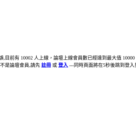
,目前有 10002 人上線，論壇上線會員數已經達到最大值 10000
不是論壇會員,請先
註冊
或
登入
---同時頁面將在5秒後跳到登入