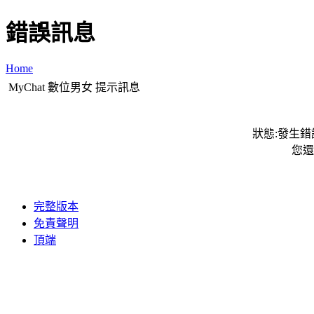
錯誤訊息
Home
MyChat 數位男女 提示訊息
狀態:發生錯誤
您還
完整版本
免責聲明
頂端