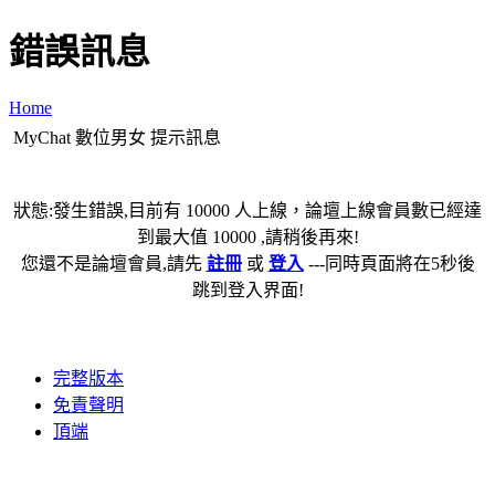
錯誤訊息
Home
MyChat 數位男女 提示訊息
狀態:發生錯誤,目前有 10000 人上線，論壇上線會員數已經達
到最大值 10000 ,請稍後再來!
您還不是論壇會員,請先
註冊
或
登入
---同時頁面將在5秒後
跳到登入界面!
完整版本
免責聲明
頂端