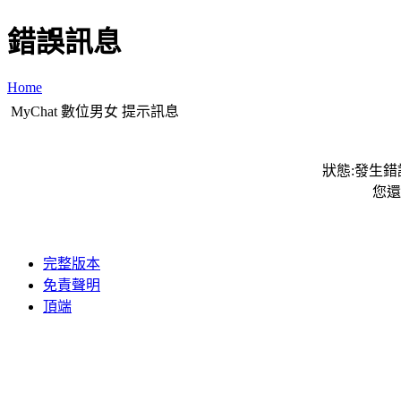
錯誤訊息
Home
MyChat 數位男女 提示訊息
狀態:發生錯誤
您還
完整版本
免責聲明
頂端