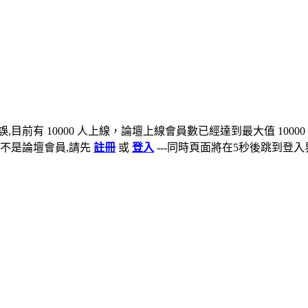
,目前有 10000 人上線，論壇上線會員數已經達到最大值 10000
不是論壇會員,請先
註冊
或
登入
---同時頁面將在5秒後跳到登入