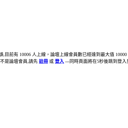
,目前有 10006 人上線，論壇上線會員數已經達到最大值 10000
不是論壇會員,請先
註冊
或
登入
---同時頁面將在5秒後跳到登入