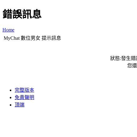
錯誤訊息
Home
MyChat 數位男女 提示訊息
狀態:發生錯誤
您還
完整版本
免責聲明
頂端