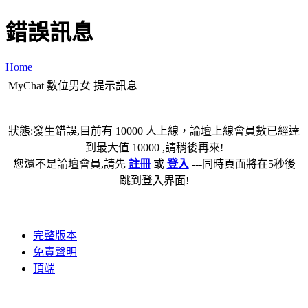
錯誤訊息
Home
MyChat 數位男女 提示訊息
狀態:發生錯誤,目前有 10000 人上線，論壇上線會員數已經達
到最大值 10000 ,請稍後再來!
您還不是論壇會員,請先
註冊
或
登入
---同時頁面將在5秒後
跳到登入界面!
完整版本
免責聲明
頂端