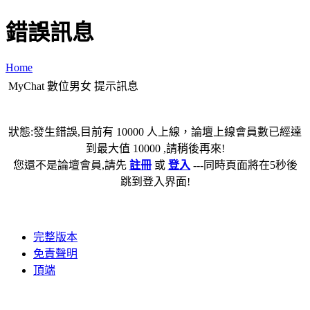
錯誤訊息
Home
MyChat 數位男女 提示訊息
狀態:發生錯誤,目前有 10000 人上線，論壇上線會員數已經達
到最大值 10000 ,請稍後再來!
您還不是論壇會員,請先
註冊
或
登入
---同時頁面將在5秒後
跳到登入界面!
完整版本
免責聲明
頂端