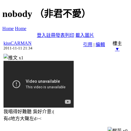
nobody （非君不愛）
Home
Home
登入
註冊
發表
列印
載入圖片
kissCARMAN
樓主
引用
|
編輯
2011-11-11 21:34
▼
x
1
我唱得好難聽 吳好介意:(
有d地方大聲左d><
x
0