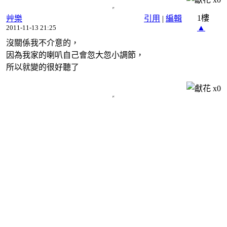
1樓
艸樂
引用
|
編輯
▲
2011-11-13 21:25
沒關係我不介意的，
因為我家的喇叭自己會忽大忽小調節，
所以就變的很好聽了
x
0