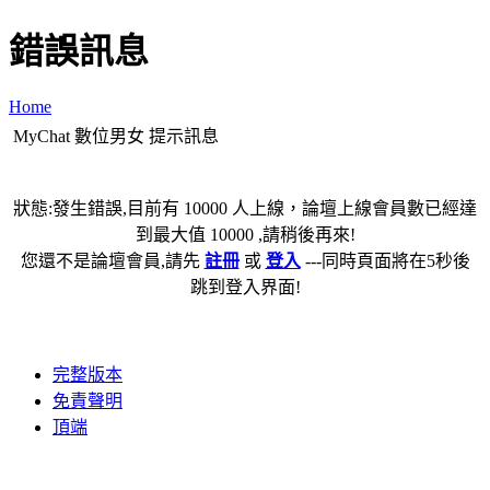
錯誤訊息
Home
MyChat 數位男女 提示訊息
狀態:發生錯誤,目前有 10000 人上線，論壇上線會員數已經達
到最大值 10000 ,請稍後再來!
您還不是論壇會員,請先
註冊
或
登入
---同時頁面將在5秒後
跳到登入界面!
完整版本
免責聲明
頂端