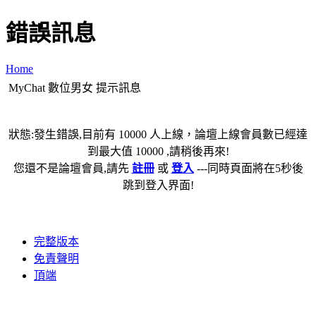
錯誤訊息
Home
MyChat 數位男女 提示訊息
狀態:發生錯誤,目前有 10000 人上線，論壇上線會員數已經達
到最大值 10000 ,請稍後再來!
您還不是論壇會員,請先
註冊
或
登入
---同時頁面將在5秒後
跳到登入界面!
完整版本
免責聲明
頂端