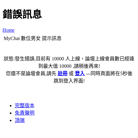
錯誤訊息
Home
MyChat 數位男女 提示訊息
狀態:發生錯誤,目前有 10000 人上線，論壇上線會員數已經達
到最大值 10000 ,請稍後再來!
您還不是論壇會員,請先
註冊
或
登入
---同時頁面將在5秒後
跳到登入界面!
完整版本
免責聲明
頂端