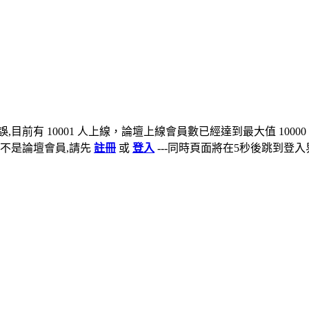
,目前有 10001 人上線，論壇上線會員數已經達到最大值 10000
不是論壇會員,請先
註冊
或
登入
---同時頁面將在5秒後跳到登入