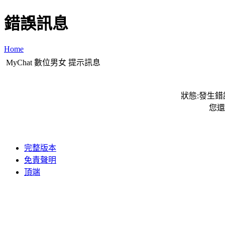
錯誤訊息
Home
MyChat 數位男女 提示訊息
狀態:發生錯誤
您還
完整版本
免責聲明
頂端