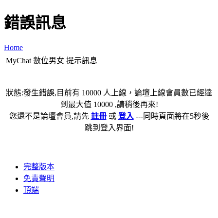
錯誤訊息
Home
MyChat 數位男女 提示訊息
狀態:發生錯誤,目前有 10000 人上線，論壇上線會員數已經達
到最大值 10000 ,請稍後再來!
您還不是論壇會員,請先
註冊
或
登入
---同時頁面將在5秒後
跳到登入界面!
完整版本
免責聲明
頂端