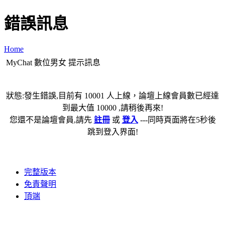
錯誤訊息
Home
MyChat 數位男女 提示訊息
狀態:發生錯誤,目前有 10001 人上線，論壇上線會員數已經達
到最大值 10000 ,請稍後再來!
您還不是論壇會員,請先
註冊
或
登入
---同時頁面將在5秒後
跳到登入界面!
完整版本
免責聲明
頂端