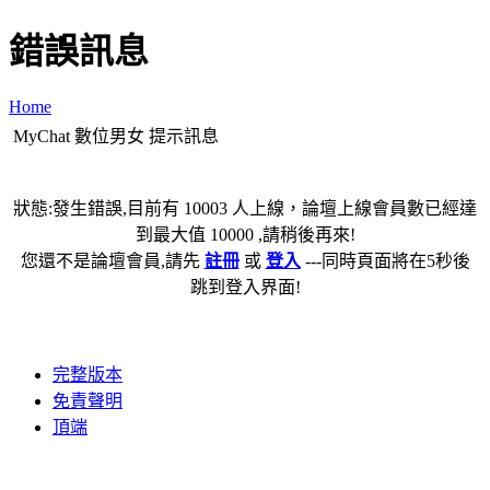
錯誤訊息
Home
MyChat 數位男女 提示訊息
狀態:發生錯誤,目前有 10003 人上線，論壇上線會員數已經達
到最大值 10000 ,請稍後再來!
您還不是論壇會員,請先
註冊
或
登入
---同時頁面將在5秒後
跳到登入界面!
完整版本
免責聲明
頂端