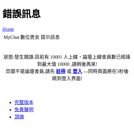
錯誤訊息
Home
MyChat 數位男女 提示訊息
狀態:發生錯誤,目前有 10001 人上線，論壇上線會員數已經達
到最大值 10000 ,請稍後再來!
您還不是論壇會員,請先
註冊
或
登入
---同時頁面將在5秒後
跳到登入界面!
完整版本
免責聲明
頂端