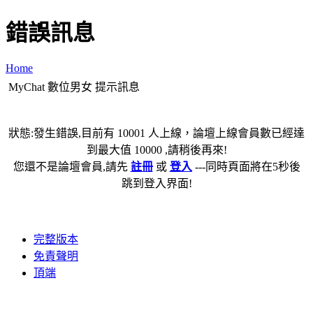
錯誤訊息
Home
MyChat 數位男女 提示訊息
狀態:發生錯誤,目前有 10001 人上線，論壇上線會員數已經達
到最大值 10000 ,請稍後再來!
您還不是論壇會員,請先
註冊
或
登入
---同時頁面將在5秒後
跳到登入界面!
完整版本
免責聲明
頂端