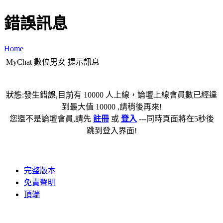
錯誤訊息
Home
MyChat 數位男女 提示訊息
狀態:發生錯誤,目前有 10000 人上線，論壇上線會員數已經達
到最大值 10000 ,請稍後再來!
您還不是論壇會員,請先
註冊
或
登入
---同時頁面將在5秒後
跳到登入界面!
完整版本
免責聲明
頂端