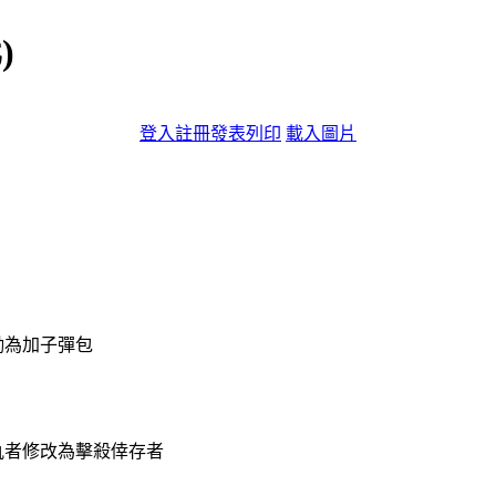
)
登入
註冊
發表
列印
載入圖片
 = 獎勵為加子彈包
仇者修改為擊殺倖存者