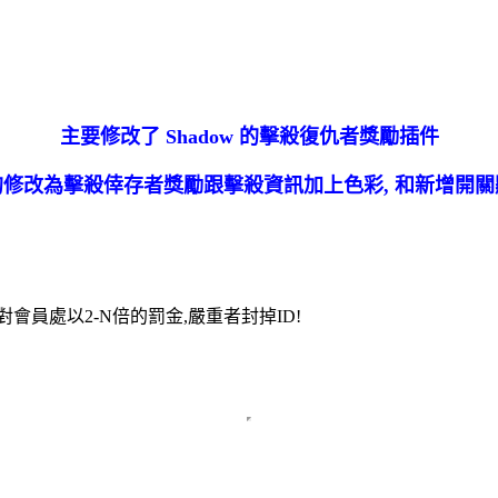
主要修改了 Shadow 的擊殺復仇者獎勵插件
修改為擊殺倖存者獎勵跟擊殺資訊加上色彩, 和新增開
會員處以2-N倍的罰金,嚴重者封掉ID!