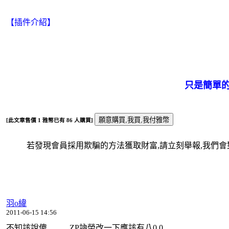
【插件介紹】
只是簡單的
[此文章售價
1
雅幣已有
86
人購買]
若發現會員採用欺騙的方法獲取財富,請立刻舉報,我們會對
羽o緯
2011-06-15 14:56
不知該說傻........ ZP訥榮改一下應該有八0.0