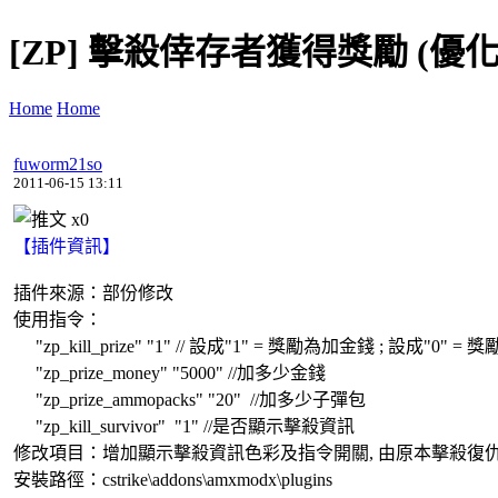
[ZP] 擊殺倖存者獲得獎勵 (優化
Home
Home
fuworm21so
2011-06-15 13:11
x
0
【插件資訊】
插件來源：部份修改
使用指令：
"zp_kill_prize" "1" // 設成"1" = 獎勵為加金錢 ; 設成"0"
"zp_prize_money" "5000" //加多少金錢
"zp_prize_ammopacks" "20" //加多少子彈包
"zp_kill_survivor" "1" //是否顯示擊殺資訊
修改項目：增加顯示擊殺資訊色彩及指令開關, 由原本擊殺復
安裝路徑：cstrike\addons\amxmodx\plugins