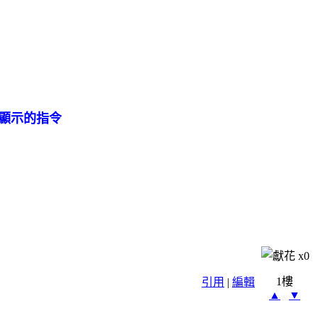
關顯示的指令
x
0
1樓
引用
|
編輯
▲
▼