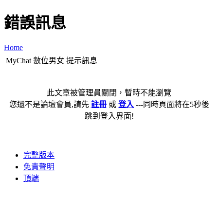
錯誤訊息
Home
MyChat 數位男女 提示訊息
此文章被管理員關閉，暫時不能瀏覽
您還不是論壇會員,請先
註冊
或
登入
---同時頁面將在5秒後
跳到登入界面!
完整版本
免責聲明
頂端