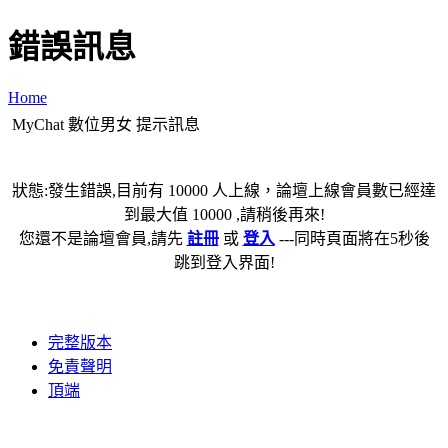
錯誤訊息
Home
MyChat 數位男女 提示訊息
狀態:發生錯誤,目前有 10000 人上線，論壇上線會員數已經達
到最大值 10000 ,請稍後再來!
您還不是論壇會員,請先
註冊
或
登入
---同時頁面將在5秒後
跳到登入界面!
完整版本
免責聲明
頂端