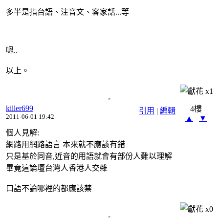
多半是指台語、注音文、客家話...等
嗯..
以上。
x
1
killer699
4樓
引用
|
編輯
2011-06-01 19:42
▲
▼
個人見解:
網路用網路語言 本來就不應該有錯
只是基於同音,近音的用語就會有部份人難以理解
畢竟這論壇台灣人香港人交雜
口語不論哪裡的都應該禁
x
0