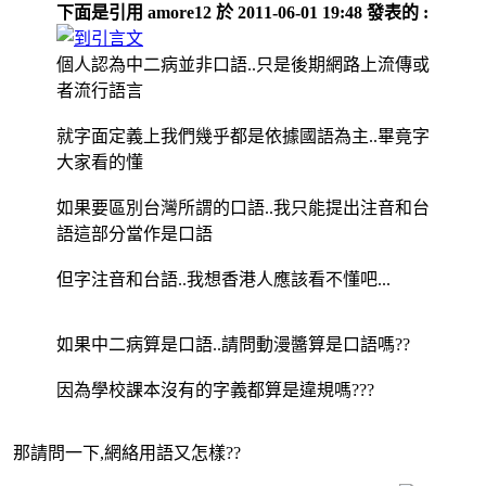
下面是引用 amore12 於 2011-06-01 19:48 發表的 :
個人認為中二病並非口語..只是後期網路上流傳或
者流行語言
就字面定義上我們幾乎都是依據國語為主..畢竟字
大家看的懂
如果要區別台灣所謂的口語..我只能提出注音和台
語這部分當作是口語
但字注音和台語..我想香港人應該看不懂吧...
如果中二病算是口語..請問動漫醬算是口語嗎??
因為學校課本沒有的字義都算是違規嗎???
那請問一下,網絡用語又怎樣??