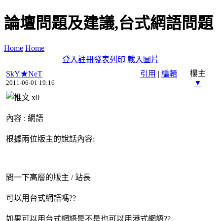
論壇問題及建議,台式網語問題
Home
Home
登入
註冊
發表
列印
載入圖片
樓主
SkY★NeT
引用
|
編輯
▼
2011-06-01 19:16
x
0
內容 : 網語
根據兩位版主的說話內容:
問一下高層的版主 / 站長
可以用台式網語嗎??
如果可以用台式網語是不是也可以用港式網語??