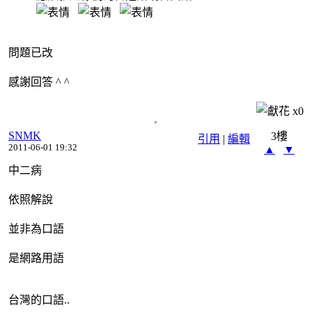
問題已改
感謝回答 ^ ^
x
0
SNMK
3樓
引用
|
編輯
2011-06-01 19:32
▲
▼
中二病
依照解說
並非為口語
是網路用語
台灣的口語..