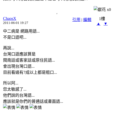
x
0
ChaosX
1樓
引用
|
編輯
2011-06-01 19:27
▲
▼
中二病是 網路用語...
不是口語吧...
再說...
台灣口語應該算是
閩南話或客家話或原住民語...
會出現台灣口語...
目前看過有7成以上都是粗口...
所以阿...
您太敏感了...
他們說的台灣語...
應該就是你們的普通話或書面語...