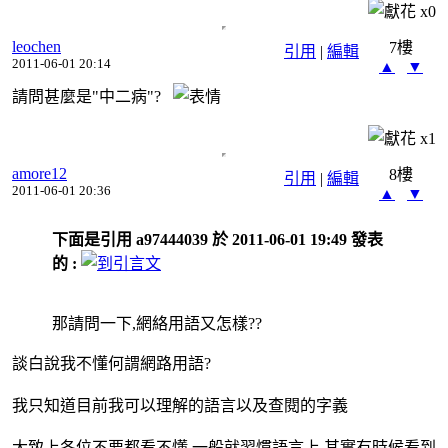
x
0
leochen
7樓
引用
|
編輯
2011-06-01 20:14
▲
▼
請問甚麼是"中二病"?
x
1
amore12
8樓
引用
|
編輯
2011-06-01 20:36
▲
▼
下面是引用 a97444039 於 2011-06-01 19:49 發表
的 :
那請問一下,網絡用語又怎樣??
談白說我不懂何謂網路用語?
我只知道目前我可以理解的語言以及查閱的字義
大致上各位不要都看不懂,一般就習慣語言上,其實有時候看到