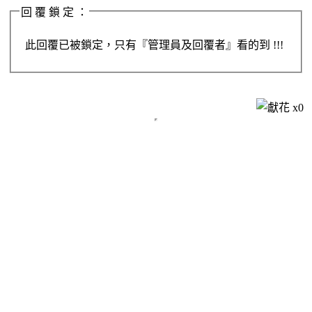
回 覆 鎖 定 ：
此回覆已被鎖定，只有『管理員及回覆者』看的到 !!!
x
0