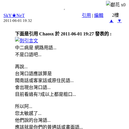
x
0
2樓
SkY★NeT
引用
|
編輯
▲
▼
2011-06-01 19:32
下面是引用 Chaosx 於 2011-06-01 19:27 發表的 :
中二病是 網路用語...
不是口語吧...
再說...
台灣口語應該算是
閩南話或客家話或原住民語...
會出現台灣口語...
目前看過有7成以上都是粗口...
所以阿...
您太敏感了...
他們說的台灣語...
應該就是你們的普通話或書面語...