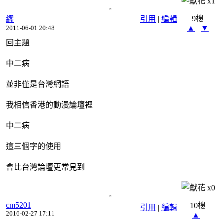
x
1
9樓
繆
引用
|
編輯
▲
▼
2011-06-01 20:48
回主題
中二病
並非僅是台灣網語
我相信香港的動漫論壇裡
中二病
這三個字的使用
會比台灣論壇更常見到
x
0
cm5201
10樓
引用
|
編輯
2016-02-27 17:11
▲