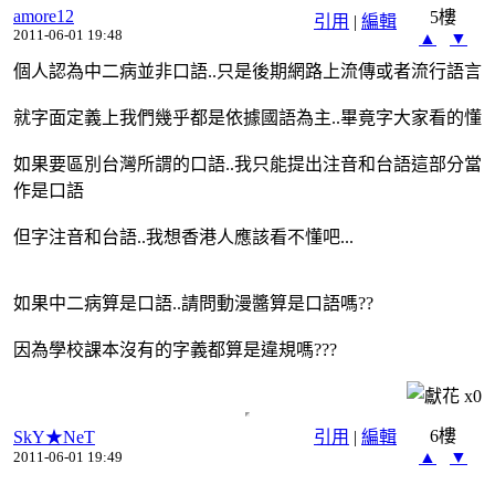
amore12
5樓
引用
|
編輯
2011-06-01 19:48
▲
▼
個人認為中二病並非口語..只是後期網路上流傳或者流行語言
就字面定義上我們幾乎都是依據國語為主..畢竟字大家看的懂
如果要區別台灣所謂的口語..我只能提出注音和台語這部分當
作是口語
但字注音和台語..我想香港人應該看不懂吧...
如果中二病算是口語..請問動漫醬算是口語嗎??
因為學校課本沒有的字義都算是違規嗎???
x
0
6樓
SkY★NeT
引用
|
編輯
▲
▼
2011-06-01 19:49