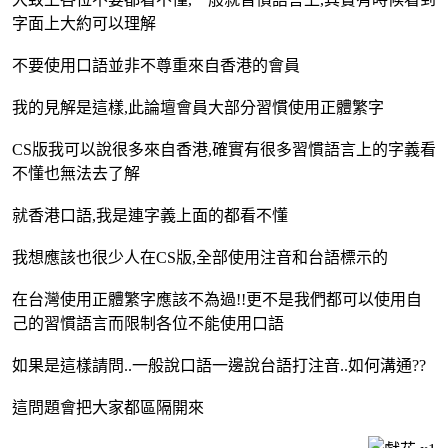
字面上大約可以理解
不要使用口語並非不尊重來自香港的會員
我的見解是這樣,此論壇會員大部分習慣使用正體繁字
CS版我可以說很多來自香港,確實有很多習慣語言上的字義看
不懂也無法去了解
就香港口語,我是連字義上面的都看不懂
我想應該也很少人在CS版,全部使用注音和台語標示的
在台灣使用正體繁字應該不為過!!更不是我們都可以使用自
己的習慣語言而限制各位不能使用口語
如果是這樣請問..一般說口語一邊說台語打注音..如何溝通??
這問題會把大家都區隔開來