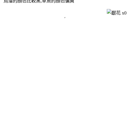
烏溜的顏色比較黑,草魚的顏色偏黃
x
0