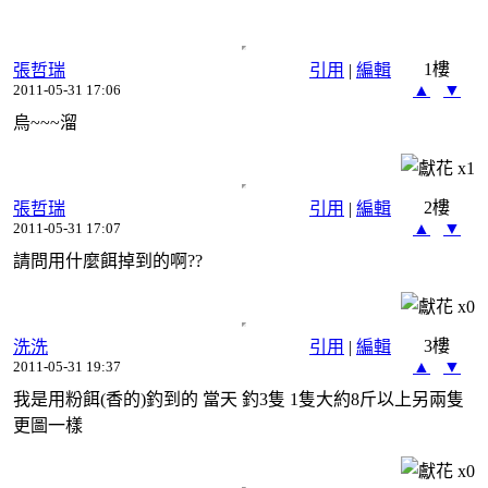
1樓
張哲瑞
引用
|
編輯
▲
▼
2011-05-31 17:06
烏~~~溜
x
1
2樓
張哲瑞
引用
|
編輯
▲
▼
2011-05-31 17:07
請問用什麼餌掉到的啊??
x
0
3樓
洗洗
引用
|
編輯
▲
▼
2011-05-31 19:37
我是用粉餌(香的)釣到的 當天 釣3隻 1隻大約8斤以上另兩隻
更圖一樣
x
0