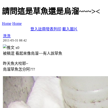
請問這是草魚還是烏溜~~~><
Home
Home
登入
註冊
發表
列印
載入圖片
洗洗
2011-05-31 08:42
x
0
被稿混 看起來像烏溜~~有人說草魚
昨天魚大咬耶~
烏溜草魚怎分阿???